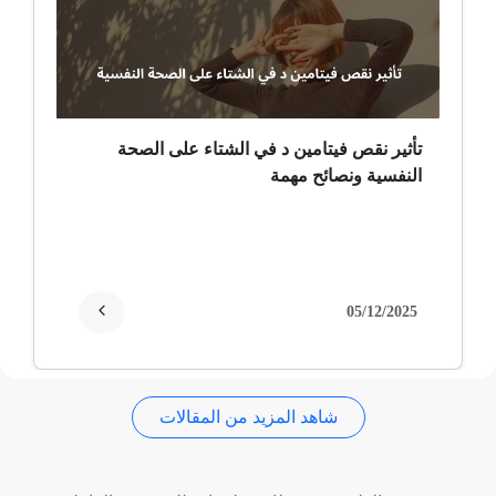
ضمور عصبي ألمي
حساسية
ثعلبة
تأثير نقص فيتامين د في الشتاء على الصحة
النفسية ونصائح مهمة
ألزهايمر (مرض)
غمش
انقطاع الحيض
05/12/2025
فقدان الذاكرة
شاهد المزيد من المقالات
استسقاء عام
فقر الدم