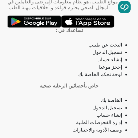
موقع الطبيب، هو نظام معلومات للمرضى والعاملين في
المجال الصحي يحترم قواعد و أخلاقيات مهنة الطب.
تمدد الأوعية الدموية
التهاب الحلق
نساعدك في :
ذبحة صدرية
البحث عن طبيب
تسجيل الدخول
ذبحة صدرية (مصطلح لاتيني)
إنشاء حساب
إحجز موعدا
فقدان الشهية
لوحة تحكم الخاصة بك
خاص بأخصائين الرعاية صحية
فقدان حاسة الشم
الخاصة بك
جمرة (أنثراكس)
تسجيل الدخول
إنشاء حساب
لامبالاة
إدارة الفحوصات الطبية
وصف الأدوية والاختبارات
حبسة