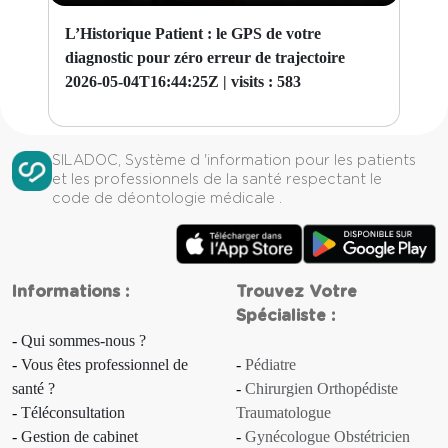
L’Historique Patient : le GPS de votre
diagnostic pour zéro erreur de trajectoire
2026-05-04T16:44:25Z |
visits : 583
SILADOC, Système d 'information pour les patients
et les professionnels de la santé respectant le
code de déontologie médicale .
Informations :
Trouvez Votre
Spécialiste :
Qui sommes-nous ?
Vous êtes professionnel de
Pédiatre
santé ?
Chirurgien Orthopédiste
Téléconsultation
Traumatologue
Gestion de cabinet
Gynécologue Obstétricien