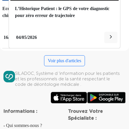
Zero Papier en 2026: le guide ultime pour
L’Historique Patient : le GPS de votre diagnostic
Aménorrhée
dématérialiser vos dossiers patients
pour zéro erreur de trajectoire
Amnésie
Amyotrophie
14/05/2026
04/05/2026
Anasarque
Voir plus d'articles
Anémie
SILADOC, Système d 'information pour les patients
Anévrisme
et les professionnels de la santé respectant le
code de déontologie médicale .
Angine
Angine de poitrine
Informations :
Trouvez Votre
Angor
Spécialiste :
Qui sommes-nous ?
Anorexie