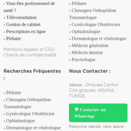
Vous êtes professionnel de
Pédiatre
santé ?
Chirurgien Orthopédiste
Anosmie
Téléconsultation
Traumatologue
Gestion de cabinet
Gynécologue Obstétricien
Anthrax
Prescriptions en ligne
Ophtalmologue
Apathie
Pédiatre
Dermatologue et vénérologue
Médecin généraliste
Mentions légales et CGU
Aphasie
Médecin dentiste
Charte de confidentialité
Psychologue
Aphte
Recherches Fréquentes
Nous Contacter :
Aplasie [d'un organe]
:
Adresse :
Ghazala Centre
Aplasie médullaire
Cité ghazala, ARIANA,
Pédiatre
TUNISIE
Chirurgien Orthopédiste
Apnée (du sommeil)
Traumatologue
💬 Contacter sur
Gynécologue Obstétricien
WhatsApp
Appendicite
Ophtalmologue
Réponse rapide, sans appel
Dermatologue et vénérologue
Apraxie