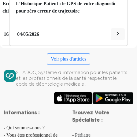
Zero Papier en 2026: le guide ultime pour
L’Historique Patient : le GPS de votre diagnostic
Aménorrhée
dématérialiser vos dossiers patients
pour zéro erreur de trajectoire
Amnésie
Amyotrophie
14/05/2026
04/05/2026
Anasarque
Voir plus d'articles
Anémie
SILADOC, Système d 'information pour les patients
Anévrisme
et les professionnels de la santé respectant le
code de déontologie médicale .
Angine
Angine de poitrine
Informations :
Trouvez Votre
Angor
Spécialiste :
Qui sommes-nous ?
Anorexie
Vous êtes professionnel de
Pédiatre