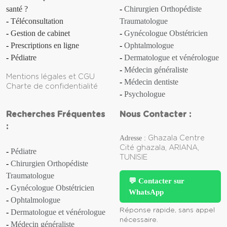
santé ?
Chirurgien Orthopédiste
Anosmie
Téléconsultation
Traumatologue
Gestion de cabinet
Gynécologue Obstétricien
Anthrax
Prescriptions en ligne
Ophtalmologue
Apathie
Pédiatre
Dermatologue et vénérologue
Médecin généraliste
Mentions légales et CGU
Aphasie
Médecin dentiste
Charte de confidentialité
Psychologue
Aphte
Recherches Fréquentes
Nous Contacter :
Aplasie [d'un organe]
:
Adresse :
Ghazala Centre
Aplasie médullaire
Cité ghazala, ARIANA,
Pédiatre
TUNISIE
Chirurgien Orthopédiste
Apnée (du sommeil)
Traumatologue
💬 Contacter sur
Gynécologue Obstétricien
WhatsApp
Appendicite
Ophtalmologue
Réponse rapide, sans appel
Dermatologue et vénérologue
Apraxie
nécessaire.
Médecin généraliste