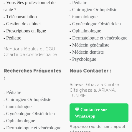
Vous êtes professionnel de
Pédiatre
santé ?
Chirurgien Orthopédiste
Anosmie
Téléconsultation
Traumatologue
Gestion de cabinet
Gynécologue Obstétricien
Anthrax
Prescriptions en ligne
Ophtalmologue
Apathie
Pédiatre
Dermatologue et vénérologue
Médecin généraliste
Mentions légales et CGU
Aphasie
Médecin dentiste
Charte de confidentialité
Psychologue
Aphte
Recherches Fréquentes
Nous Contacter :
Aplasie [d'un organe]
:
Adresse :
Ghazala Centre
Aplasie médullaire
Cité ghazala, ARIANA,
Pédiatre
TUNISIE
Chirurgien Orthopédiste
Apnée (du sommeil)
Traumatologue
💬 Contacter sur
Gynécologue Obstétricien
WhatsApp
Appendicite
Ophtalmologue
Réponse rapide, sans appel
Dermatologue et vénérologue
Apraxie