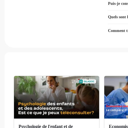
Puis-je con
Anévrisme
Quels sont 
Angine
Comment tr
Angine de poitrine
Angor
Anorexie
Anosmie
Anthrax
Apathie
Aphasie
Aphte
Psychologie de l'enfant et de
Economise