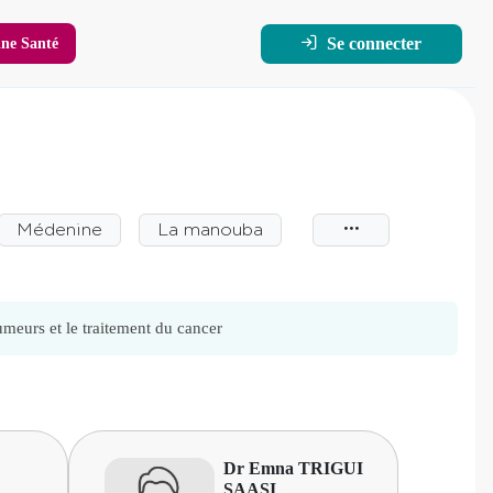
Se connecter
ne Santé
Médenine
La manouba
umeurs et le traitement du cancer
Dr Emna TRIGUI
SAASI