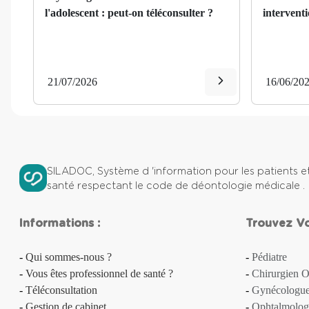
l'adolescent : peut-on téléconsulter ?
interventi
Aplasie [d'un organe]
Aplasie médullaire
Apnée (du sommeil)
21/07/2026
16/06/20
Appendicite
Apraxie
SILADOC, Système d 'information pour les patients et
Artérite des membres inférieurs
santé respectant le code de déontologie médicale .
Arthrite
Informations :
Trouvez Vot
Arthrose
Qui sommes-nous ?
Pédiatre
Arythmie
Vous êtes professionnel de santé ?
Chirurgien O
Téléconsultation
Gynécologue 
Arythmie cardiaque
Gestion de cabinet
Ophtalmolog