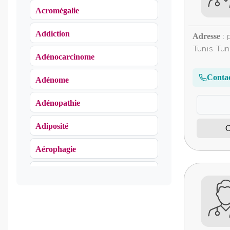
Acromégalie
Addiction
Adresse
: 
Tunis Tun
Adénocarcinome
Conta
Adénome
Adénopathie
Adiposité
C
Aérophagie
Agoraphobie
Algie vasculaire de la face
Algodystrophie