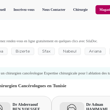
ueil
Inscrivez-vous
Nous Contacter
Chirurgie
Magazi
nez rendez-vous en ligne gratuitement en quelques clics avec SilaDoc.
ba
Bizerte
Sfax
Nabeul
Ariana
un chirurgien cancérologue Expertise chirurgicale pour l ablation des t
hirurgien Cancérologues en Tunisie
Dr Abderraouf
Dr Adnan
BEN YOUSSEF
HAMMAMI