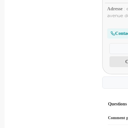
Algoneurodystrophie
Adresse
: 
avenue de
Allergie
Alopécie
Conta
Alzheimer (maladie d')
Amblyopie
C
Aménorrhée
Amnésie
Amyotrophie
Questions
Anasarque
Comment pr
Anémie