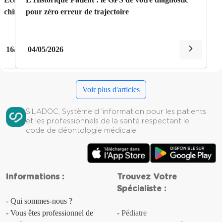
Aménorrhée
dématérialiser vos dossiers patients
pour zéro erreur de trajectoire
Amnésie
Amyotrophie
14/05/2026
04/05/2026
Anasarque
Voir plus d'articles
Anémie
SILADOC, Système d 'information pour les patients
Anévrisme
et les professionnels de la santé respectant le
code de déontologie médicale .
Angine
Angine de poitrine
Informations :
Trouvez Votre
Angor
Spécialiste :
Qui sommes-nous ?
Anorexie
Vous êtes professionnel de
Pédiatre