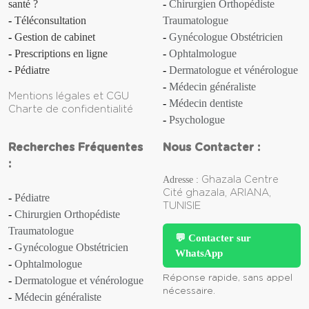
santé ?
Chirurgien Orthopédiste
Anosmie
Téléconsultation
Traumatologue
Gestion de cabinet
Gynécologue Obstétricien
Anthrax
Prescriptions en ligne
Ophtalmologue
Apathie
Pédiatre
Dermatologue et vénérologue
Médecin généraliste
Mentions légales et CGU
Aphasie
Médecin dentiste
Charte de confidentialité
Psychologue
Aphte
Recherches Fréquentes
Nous Contacter :
Aplasie [d'un organe]
:
Adresse :
Ghazala Centre
Aplasie médullaire
Cité ghazala, ARIANA,
Pédiatre
TUNISIE
Chirurgien Orthopédiste
Apnée (du sommeil)
Traumatologue
💬 Contacter sur
Gynécologue Obstétricien
WhatsApp
Appendicite
Ophtalmologue
Réponse rapide, sans appel
Dermatologue et vénérologue
Apraxie
nécessaire.
Médecin généraliste