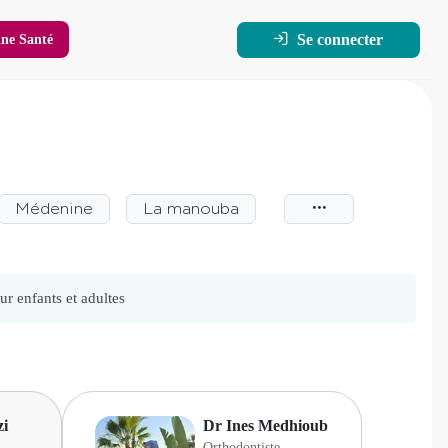
Se connecter
ne Santé
Médenine
La manouba
r enfants et adultes
zi
Dr Ines Medhioub
Orthodontiste