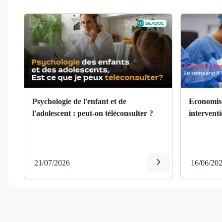
Algoneurodystrophie
Allergie
Alopécie
Alzheimer (maladie d')
Amblyopie
Psychologie de l'enfant et de
Economise
l'adolescent : peut-on téléconsulter ?
interventi
Aménorrhée
Amnésie
21/07/2026
16/06/20
Amyotrophie
Anasarque
Anémie