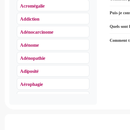
Acromégalie
Puis-je con
Addiction
Quels sont 
Adénocarcinome
Comment tr
Adénome
Adénopathie
Adiposité
Aérophagie
Agoraphobie
Algie vasculaire de la face
Algodystrophie