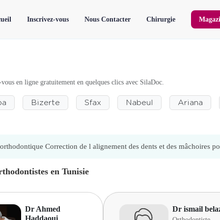
ueil
Inscrivez-vous
Nous Contacter
Chirurgie
Magazi
-vous en ligne gratuitement en quelques clics avec SilaDoc.
ba
Bizerte
Sfax
Nabeul
Ariana
orthodontique Correction de l alignement des dents et des mâchoires pou
rthodontistes en Tunisie
Dr Ahmed
Dr ismail bela
Haddaoui
Orthodontiste