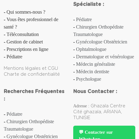
Spécialiste :
Qui sommes-nous ?
Anorexie
Vous êtes professionnel de
Pédiatre
santé ?
Chirurgien Orthopédiste
Anosmie
Téléconsultation
Traumatologue
Gestion de cabinet
Gynécologue Obstétricien
Anthrax
Prescriptions en ligne
Ophtalmologue
Apathie
Pédiatre
Dermatologue et vénérologue
Médecin généraliste
Mentions légales et CGU
Aphasie
Médecin dentiste
Charte de confidentialité
Psychologue
Aphte
Recherches Fréquentes
Nous Contacter :
Aplasie [d'un organe]
:
Adresse :
Ghazala Centre
Aplasie médullaire
Cité ghazala, ARIANA,
Pédiatre
TUNISIE
Chirurgien Orthopédiste
Apnée (du sommeil)
Traumatologue
💬 Contacter sur
Gynécologue Obstétricien
WhatsApp