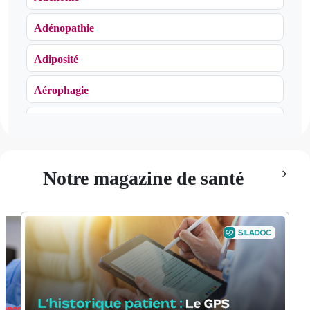
Adénopathie
Adiposité
Aérophagie
Agoraphobie
Algie vasculaire de la face
Notre magazine de santé
Algodystrophie
Algoneurodystrophie
Allergie
Alopécie
Alzheimer (maladie d')