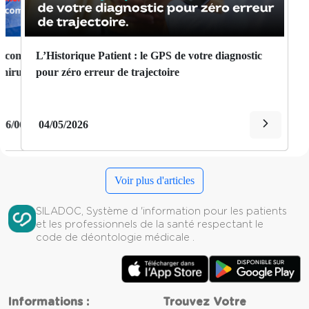
Amblyopie
Zero Papier en 2026: le guide ultime pour
L’Historique Patient : le GPS de votre diagnostic
Aménorrhée
dématérialiser vos dossiers patients
pour zéro erreur de trajectoire
Amnésie
Amyotrophie
14/05/2026
04/05/2026
Anasarque
Voir plus d'articles
Anémie
SILADOC, Système d 'information pour les patients
Anévrisme
et les professionnels de la santé respectant le
code de déontologie médicale .
Angine
Angine de poitrine
Informations :
Trouvez Votre
Angor