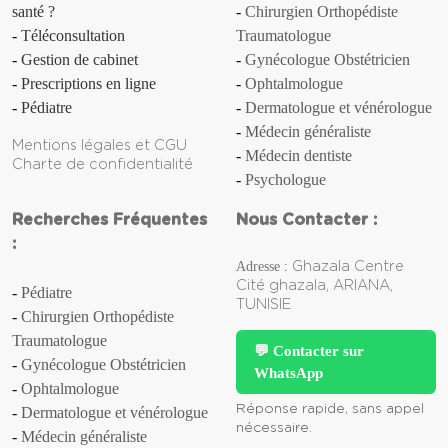
santé ?
Chirurgien Orthopédiste
Anosmie
Téléconsultation
Traumatologue
Gestion de cabinet
Gynécologue Obstétricien
Anthrax
Prescriptions en ligne
Ophtalmologue
Apathie
Pédiatre
Dermatologue et vénérologue
Médecin généraliste
Mentions légales et CGU
Aphasie
Médecin dentiste
Charte de confidentialité
Psychologue
Aphte
Recherches Fréquentes
Nous Contacter :
Aplasie [d'un organe]
:
Adresse :
Ghazala Centre
Aplasie médullaire
Cité ghazala, ARIANA,
Pédiatre
TUNISIE
Chirurgien Orthopédiste
Apnée (du sommeil)
Traumatologue
💬 Contacter sur
Gynécologue Obstétricien
WhatsApp
Appendicite
Ophtalmologue
Réponse rapide, sans appel
Dermatologue et vénérologue
Apraxie
nécessaire.
Médecin généraliste