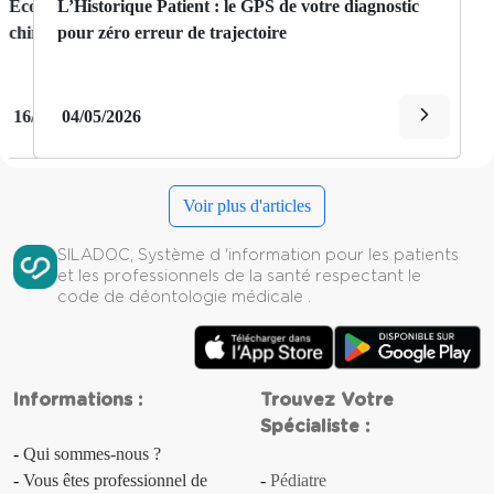
Zero Papier en 2026: le guide ultime pour
L’Historique Patient : le GPS de votre diagnostic
Aménorrhée
dématérialiser vos dossiers patients
pour zéro erreur de trajectoire
Amnésie
Amyotrophie
14/05/2026
04/05/2026
Anasarque
Voir plus d'articles
Anémie
SILADOC, Système d 'information pour les patients
Anévrisme
et les professionnels de la santé respectant le
code de déontologie médicale .
Angine
Angine de poitrine
Informations :
Trouvez Votre
Angor
Spécialiste :
Qui sommes-nous ?
Anorexie
Vous êtes professionnel de
Pédiatre